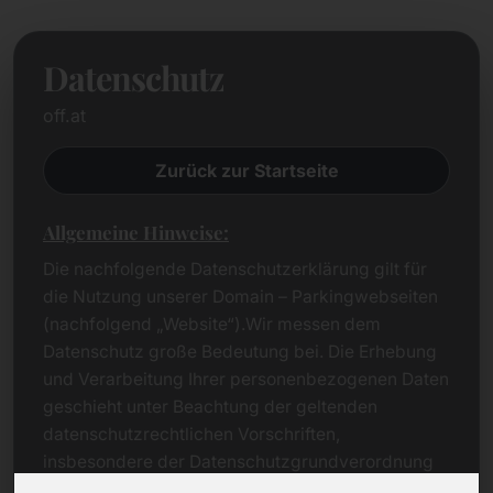
Datenschutz
off.at
Zurück zur Startseite
Allgemeine Hinweise:
Die nachfolgende Datenschutzerklärung gilt für
die Nutzung unserer Domain – Parkingwebseiten
(nachfolgend „Website“).Wir messen dem
Datenschutz große Bedeutung bei. Die Erhebung
und Verarbeitung Ihrer personenbezogenen Daten
geschieht unter Beachtung der geltenden
datenschutzrechtlichen Vorschriften,
insbesondere der Datenschutzgrundverordnung
(DSGVO).