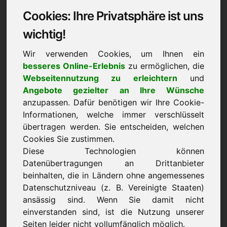
Cookies: Ihre Privatsphäre ist uns
Datenschutzerklärung:
wichtig!
1) Verantwortlicher
Wir verwenden Cookies, um Ihnen ein
besseres Online-Erlebnis
zu ermöglichen, die
Verantwortlicher für die Erhebung, Verarbeitung
Webseitennutzung zu erleichtern
und
und Nutzung Ihrer personenbezogenen Daten im
Angebote gezielter an Ihre Wünsche
Sinne von Art. 4 Nr. 7 DSGVO ist
anzupassen. Dafür benötigen wir Ihre Cookie-
Frank Heilmann, Eichenring 3, 94060 Pocking,
Informationen, welche immer verschlüsselt
Deutschland
übertragen werden. Sie entscheiden, welchen
Sofern Sie der Erhebung, Verarbeitung oder
Cookies Sie zustimmen.
Nutzung Ihrer Daten durch uns nach Maßgabe
Diese Technologien können
dieser Datenschutzbestimmungen insgesamt oder
Datenübertragungen an Drittanbieter
für einzelne Maßnahmen widersprechen wollen,
beinhalten, die in Ländern ohne angemessenes
Datenschutzniveau (z. B. Vereinigte Staaten)
können Sie Ihren Widerspruch an den
ansässig sind. Wenn Sie damit nicht
Verantwortlichen richten. Sie können diese
einverstanden sind, ist die Nutzung unserer
Datenschutzerklärung jederzeit speichern und
Seiten leider nicht vollumfänglich möglich.
ausdrucken.